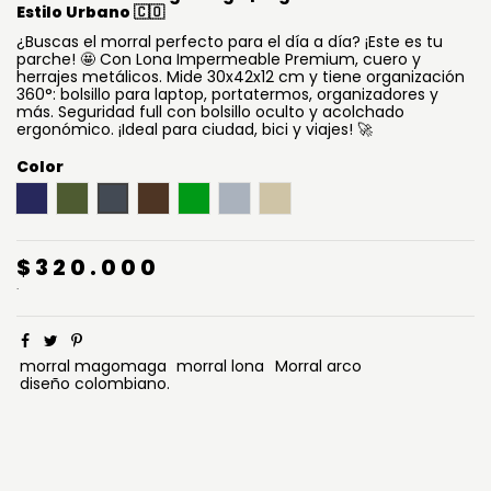
Estilo Urbano 🇨🇴
¿Buscas el morral perfecto para el día a día? ¡Este es tu
parche! 🤩 Con Lona Impermeable Premium, cuero y
herrajes metálicos. Mide 30x42x12 cm y tiene organización
360°: bolsillo para laptop, portatermos, organizadores y
más. Seguridad full con bolsillo oculto y acolchado
ergonómico. ¡Ideal para ciudad, bici y viajes! 🚀
Color
Azul Noche
Verde Explorador
Negro
Café Oscuro
Verde Pino
Gris
Beige Arena
$320.000
.
morral magomaga
morral lona
Morral arco
diseño colombiano.