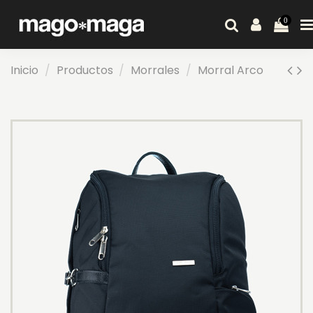
0
Inicio
Productos
Morrales
Morral Arco