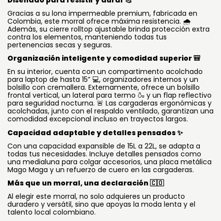
Gracias a su lona impermeable premium, fabricada en
Colombia, este morral ofrece máxima resistencia. 🌧️
Además, su cierre rolltop ajustable brinda protección extra
contra los elementos, manteniendo todas tus
pertenencias secas y seguras.
Organización inteligente y comodidad superior 🎒
En su interior, cuenta con un compartimento acolchado
para laptop de hasta 15” 💻, organizadores internos y un
bolsillo con cremallera. Externamente, ofrece un bolsillo
frontal vertical, un lateral para termo 🍶 y un flap reflectivo
para seguridad nocturna. 🚨 Las cargaderas ergonómicas y
acolchadas, junto con el respaldo ventilado, garantizan una
comodidad excepcional incluso en trayectos largos.
Capacidad adaptable y detalles pensados ✨
Con una capacidad expansible de 15L a 22L, se adapta a
todas tus necesidades. Incluye detalles pensados como
una medialuna para colgar accesorios, una placa metálica
Mago Maga y un refuerzo de cuero en las cargaderas.
Más que un morral, una declaración 🇨🇴
Al elegir este morral, no solo adquieres un producto
duradero y versátil, sino que apoyas la moda lenta y el
talento local colombiano.