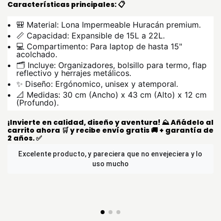
Características principales: 📋
🎒 Material: Lona Impermeable Huracán premium.
📏 Capacidad: Expansible de 15L a 22L.
💻 Compartimento: Para laptop de hasta 15"
acolchado.
🗂️ Incluye: Organizadores, bolsillo para termo, flap
reflectivo y herrajes metálicos.
✨ Diseño: Ergónomico, unisex y atemporal.
📐 Medidas: 30 cm (Ancho) x 43 cm (Alto) x 12 cm
(Profundo).
¡Invierte en calidad, diseño y aventura! ⛰️ Añádelo al
carrito ahora 🛒 y recibe envío gratis 🚚 + garantía de
2 años. ✅
y lo
Felicitaciones por el buen servicio y por la calidad de
sus productos