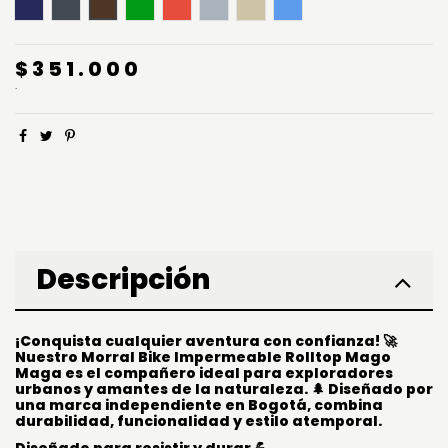
Azul Noche
Negro
Café Oscuro
Verde Pino
Rojo
Gris
Beige Arena
Azul
$351.000
.
Descripción
¡Conquista cualquier aventura con confianza! 🚀
Nuestro Morral Bike Impermeable Rolltop Mago
Maga es el compañero ideal para exploradores
urbanos y amantes de la naturaleza. 🌲 Diseñado por
una marca independiente en Bogotá, combina
durabilidad, funcionalidad y estilo atemporal.
Diseñado para resistir y durar 💪